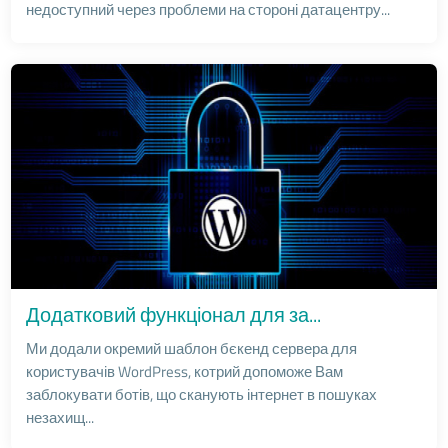
недоступний через проблеми на стороні датацентру...
Додатковий функціонал для за...
Ми додали окремий шаблон бєкенд сервера для
користувачів WordPress, котрий допоможе Вам
заблокувати ботів, що сканують інтернет в пошуках
незахищ...