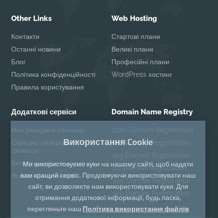
Other Links
Web Hosting
Контакти
Стартові плани
Останні новини
Великі плани
Блог
Професійні плани
Політика конфіденційності
WordPress хостинг
Правила користування
Додаткові сервіси
Domain Name Registry
Міні резервне сховище
.com Domain Registration
Використання Cookie
Середнє резервне
.net Domain Registration
сховище
.org Domain Registration
Ми використовуємо куки на нашому сайті, щоб надати
Велике резервне сховище
.co Domain Registration
вам кращий сервіс. Продовжуючи використовувати наш
Реєстрація доменів
.site Domain Registration
сайт, ви дозволяєте нам використовувати куки. Для
.pro Domain Registration
отримання додаткової інформації, будь ласка,
перегляньте наш
Політика використання файлів