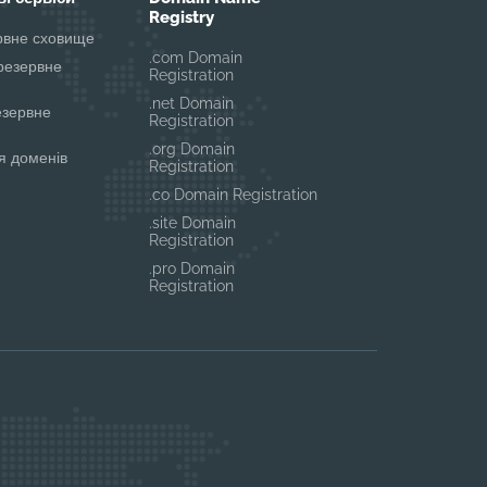
Registry
ервне сховище
.com Domain
резервне
Registration
.net Domain
езервне
Registration
.org Domain
я доменів
Registration
.co Domain Registration
.site Domain
Registration
.pro Domain
Registration