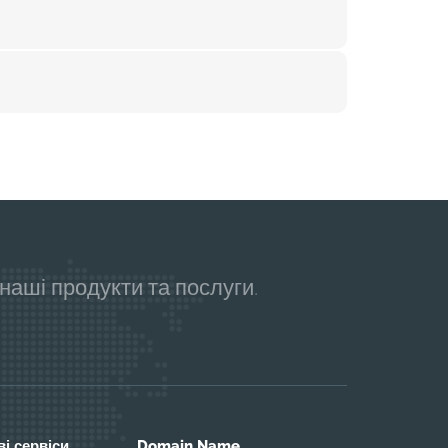
аші продукти та послуги.
і сервіси
Domain Name