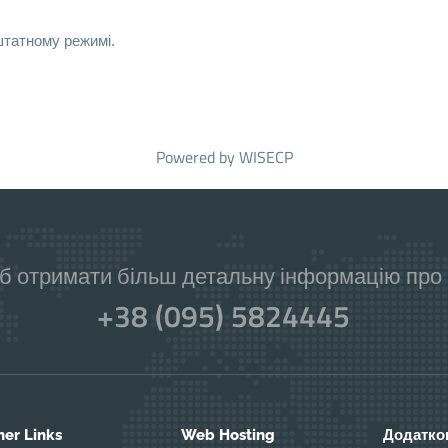
татному режимі.
Powered by
WISECP
б отримати більш детальну інформацію про н
+38 (095) 5824445
her Links
Web Hosting
Додатков