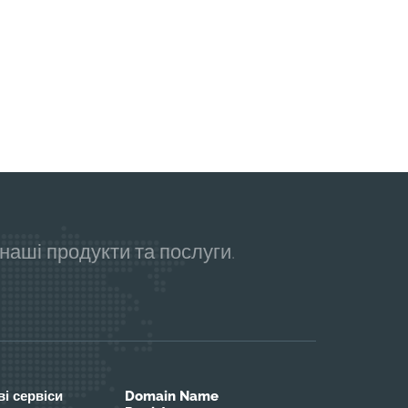
аші продукти та послуги.
і сервіси
Domain Name