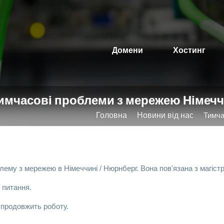
Домени
Хостинг
имчасові проблеми з мережею Німеччи
Головна
Новини від нас
Тимча
лему з мережею в Німеччині / Нюрнберг. Вона пов'язана з магіс
 питання.
 продовжить роботу.