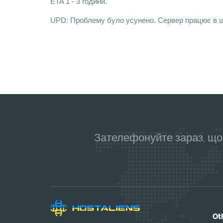
ETA 1 - 3 години.
UPD: Проблему було усунено. Сервер працює в ш
Зателефонуйте зараз, що
Ot