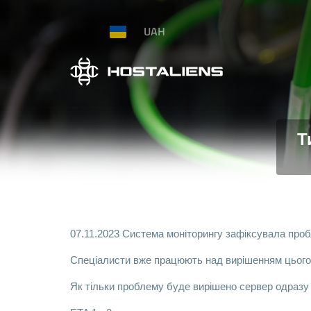
UAH
Т
07.11.2023 Система моніторингу зафіксувала проб
Спеціалисти вже працюють над вирішенням цього
Як тільки проблему буде вирішено сервер одразу