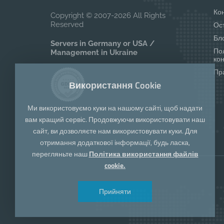
Ко
Copyright © 2007-2026 All Rights
Reserved
Ос
Бл
Servers in Germany or USA /
По
Management in Ukraine
ко
Пр
Використання Cookie
Ми використовуємо куки на нашому сайті, щоб надати
вам кращий сервіс. Продовжуючи використовувати наш
сайт, ви дозволяєте нам використовувати куки. Для
отримання додаткової інформації, будь ласка,
перегляньте наш
Політика використання файлів
cookie.
Прийняти