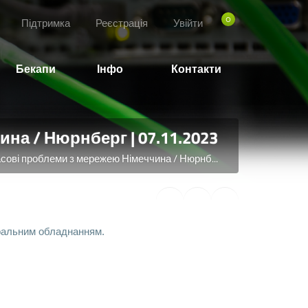
0
Підтримка
Реєстрація
Увійти
Бекапи
Інфо
Контакти
на / Нюрнберг | 07.11.2023
сові проблеми з мережею Німеччина / Нюрнб...
тральним обладнанням.