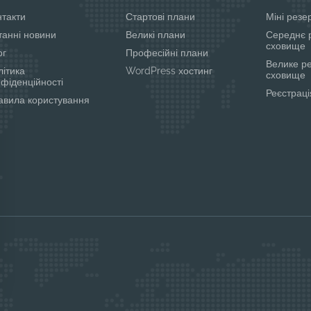
нтакти
Стартові плани
Міні рез
танні новини
Великі плани
Середнє 
сховище
ог
Професійні плани
Велике р
літика
WordPress хостинг
сховище
нфіденційності
Реєстраці
авила користування