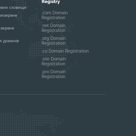
Registry
ервне сховище
.com Domain
резервне
Registration
.net Domain
езервне
Registration
.org Domain
я доменів
Registration
.co Domain Registration
.site Domain
Registration
.pro Domain
Registration