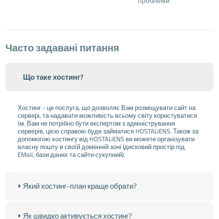
проблеми.
Часто задавані питання
Що таке хостинг?
Хостинг - це послуга, що дозволяє Вам розміщувати сайт на
сервері, та надавати можливість всьому світу користуватися
їм. Вам не потрібно бути експертом з адміністрування
серверів, цією справою буде займатися HOSTALiENS. Також за
допомогою хостингу від HOSTALiENS ви можете організувати
власну пошту в своїй доменній зоні (дисковий простір під
EMail, бази даних та сайти сукупний).
Який хостинг-план краще обрати?
Як швидко активується хостинг?