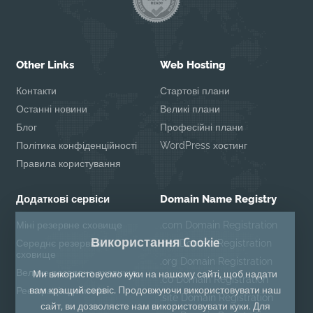
Other Links
Web Hosting
Контакти
Стартові плани
Останні новини
Великі плани
Блог
Професійні плани
Політика конфіденційності
WordPress хостинг
Правила користування
Додаткові сервіси
Domain Name Registry
Міні резервне сховище
.com Domain Registration
Використання Cookie
Середнє резервне
.net Domain Registration
сховище
.org Domain Registration
Ми використовуємо куки на нашому сайті, щоб надати
Велике резервне сховище
.co Domain Registration
вам кращий сервіс. Продовжуючи використовувати наш
Реєстрація доменів
.site Domain Registration
сайт, ви дозволяєте нам використовувати куки. Для