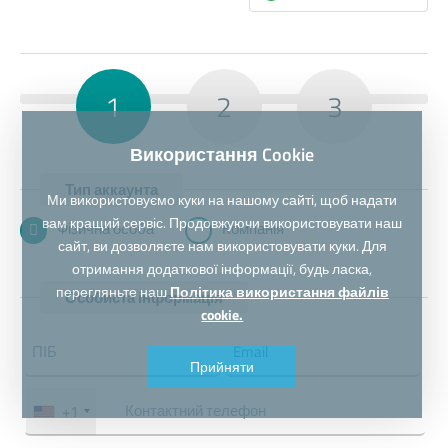
1
2
3
Використання Cookie
Тип аккаунта
Ми використовуємо куки на нашому сайті, щоб надати
вам кращий сервіс. Продовжуючи використовувати наш
Фізична особа
Компанія
сайт, ви дозволяєте нам використовувати куки. Для
отримання додаткової інформації, будь ласка,
перегляньте наш
Політика використання файлів
Особиста інформація
cookie.
Прийняти
+1