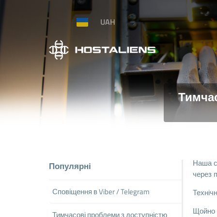
UAH
Тимчас
Наша с
Популярні
через 
Сповіщення в Viber / Telegram
Техніч
Щойно 
Тимчасові проблеми з доступністю