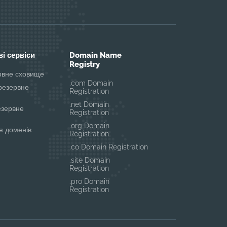
і сервіси
Domain Name
Registry
ервне сховище
.com Domain
резервне
Registration
.net Domain
езервне
Registration
.org Domain
я доменів
Registration
.co Domain Registration
.site Domain
Registration
.pro Domain
Registration