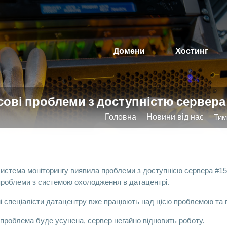
Домени
Хостинг
ові проблеми з доступністю сервера #1
Головна
Новини від нас
Тим
истема моніторингу виявила проблеми з доступнісю сервера #15
проблеми з системою охолодження в датацентрі.
ні спеціалісти датацентру вже працюють над цією проблемою та 
проблема буде усунена, сервер негайно відновить роботу.