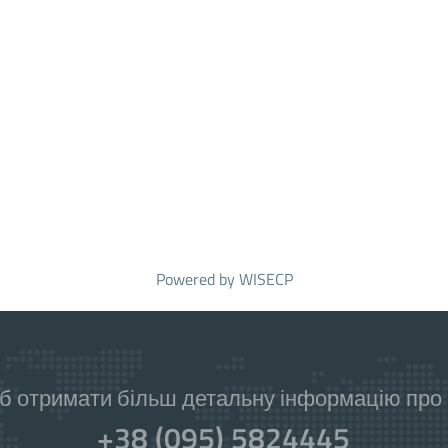
Powered by
WISECP
б отримати більш детальну інформацію про н
+38 (095) 5824445