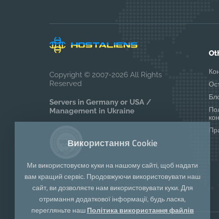
Ot
Ко
Copyright © 2007-2026 All Rights
Reserved
Ос
Бл
Servers in Germany or USA /
По
Management in Ukraine
ко
Пр
Використання Cookie
Ми використовуємо куки на нашому сайті, щоб надати
вам кращий сервіс. Продовжуючи використовувати наш
сайт, ви дозволяєте нам використовувати куки. Для
отримання додаткової інформації, будь ласка,
перегляньте наш
Політика використання файлів