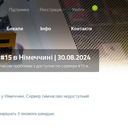
0
Підтримка
Реєстрація
Увійти
Бекапи
Інфо
Контакти
5 в Німеччині | 30.08.2024
часові проблеми з доступністю сервера #15 в...
 у Німеччині. Сервер тимчасово недоступний
вирішать її якомога швидше.